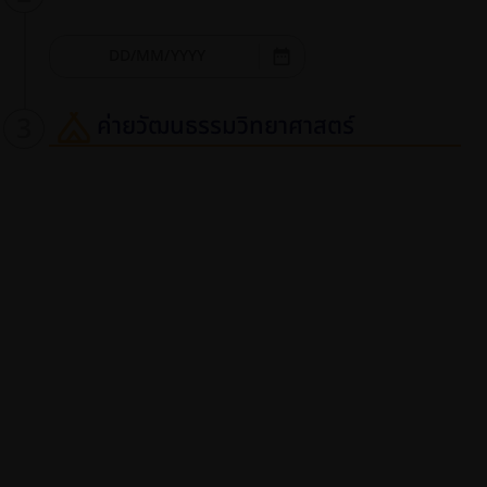
date_range
ค่ายวัฒนธรรมวิทยาศาสตร์